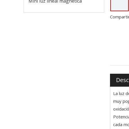
Mini luz lineal magnética
Compartir
Desc
La luz 
muy popu
oxidaci
Potenci
cada mo