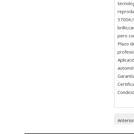
tecnolo
reprodu
5700K;I
brillo;c
pero con
Plazo d
profesio
Aplicac
automóvi
Garantí
Certifi
Condici
Anterio