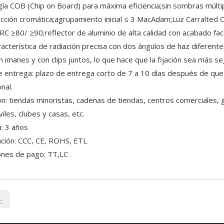
gía COB (Chip on Board) para máxima eficiencia;sin sombras múl
cción cromática;agrupamiento inicial ≤ 3 MacAdam;Luz Carralted
RC ≥80/ ≥90;reflector de aluminio de alta calidad con acabado fa
aracterística de radiación precisa con dos ángulos de haz diferent
 imanes y con clips juntos, lo que hace que la fijación sea más s
e entrega: plazo de entrega corto de 7 a 10 días después de que
nal.
ión: tiendas minoristas, cadenas de tiendas, centros comerciales, 
les, clubes y casas, etc.
a: 3 años
cación: CCC, CE, ROHS, ETL
ones de pago: TT,LC
r: