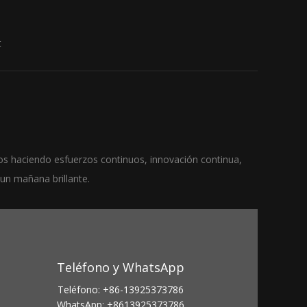
t
os haciendo esfuerzos continuos, innovación continua,
un mañana brillante.
Teléfono y WhatsApp
Teléfono: +86-13925373786
WhatsApp: +8613925373786