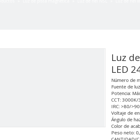
oductos
»
Luz de pista magnética
»
Luz de riel NSL
»
Luz de riel 
Luz de
LED 2
Número de m
Fuente de lu
Potencia: Má
CCT: 3000K
IRC: >80/>90
Voltaje de e
Ángulo de ha
Color de aca
Peso neto: 0
CANTIDAD/CA