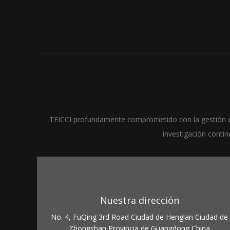
TEICCI profundamente comprometido con la gestión de 
investigación conti
Nuestra dirección
No. 4, FuQing 3rd Road Ciudad de Henglan Ciudad de
Zhongshan Provincia de Guangdong China