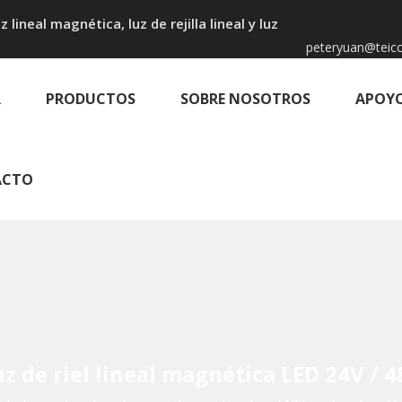
 lineal magnética, luz de rejilla lineal y luz
peteryuan@teicc
R
PRODUCTOS
SOBRE NOSOTROS
APOY
ACTO
uz de riel lineal magnética LED 24V / 4