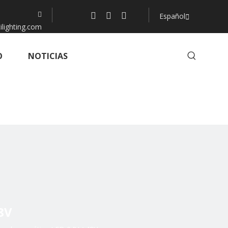

Español
ilighting.com
O
NOTICIAS
8V