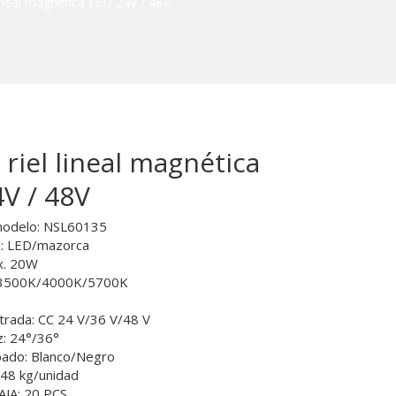
lineal magnética LED 24V / 48V
 riel lineal magnética
4V / 48V
odelo: NSL60135
z: LED/mazorca
x. 20W
/3500K/4000K/5700K
ntrada: CC 24 V/36 V/48 V
z: 24°/36°
bado: Blanco/Negro
,48 kg/unidad
JA: 20 PCS