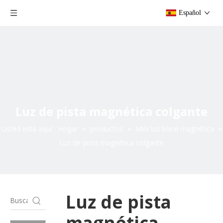
Español
Luz de pista magnética colgante
Usted está aquí:
Hogar
»
productos
»
Mini luz lineal magnética
»
Luz de pista magnética colgante
Luz de pista
magnética