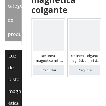
categoria
colgante
de
producto
Luz
Riel lineal
Riel lineal colgante
magnético mini
magnético mini de
preenterrado de
24 V/48 V (luz
de
24 V/48 V
descendente)
Preguntar
Preguntar
pista
magn
ética