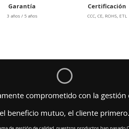
Garantía
Certificación
3 años / 5 años
CCC, CE, ROHS, ETL
mente comprometido con la gestión d
el beneficio mutuo, el cliente primero
a de gestión de calidad, nuestros productos han pasado CE,