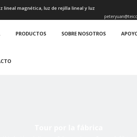
 lineal magnética, luz de rejilla lineal y luz
peteryuan@teicc
R
PRODUCTOS
SOBRE NOSOTROS
APOY
ACTO
Tour por la fábrica